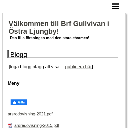
HEM
BLOGG
Välkommen till Brf Gullvivan i
Östra Ljungby!
FOTOGALLERI
Den lilla föreningen med den stora charmen!
OM OSS
Blogg
KONTAKT
[Inga blogginlägg att visa ...
publicera här
]
Meny
arsredovisning-2021.pdf
arsredovisning-2019.pdf